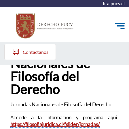
Ir a pucv.cl
Jornadas
Quiénes somos
Contáctanos
Nacionales de
Estudiantes y Admisión
Filosofía del
Postgrados y Formación Continua
Derecho
Investigación y Biblioteca
Vinculación con el Medio y Alumni
Jornadas Nacionales de Filosofía del Derecho
Accede a la información y programa aquí:
https://filosofiajuridica.cl/fslider/jornadas/