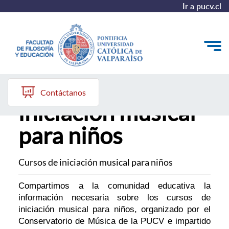
Ir a pucv.cl
Cursos de
Quiénes somos
Contáctanos
iniciación musical
Líneas de trabajo 2025-2028
para niños
Historia
Proyecto Conocimientos 2030
Cursos de iniciación musical para niños
Reportes
Compartimos a la comunidad educativa la
información necesaria sobre los cursos de
iniciación musical para niños, organizado por el
Conservatorio de Música de la PUCV e impartido