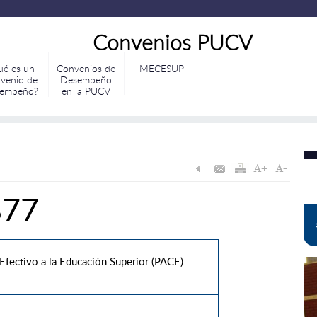
Convenios PUCV
ué es un
Convenios de
MECESUP
venio de
Desempeño
empeño?
en la PUCV
877
ectivo a la Educación Superior (PACE)