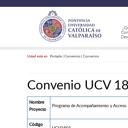
¿Q
Con
Des
Usted está en:
Portada
|
Convenios
|
Convenios
Convenio UCV 1
Nombre
Programa de Acompañamiento y Acceso Ef
Proyecto
Código
UCV1801