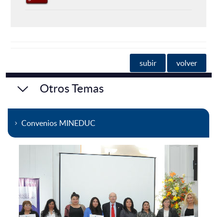
subir
volver
Otros Temas
Convenios MINEDUC