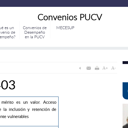
Convenios PUCV
ué es un
Convenios de
MECESUP
venio de
Desempeño
empeño?
en la PUCV
403
mérito es un valor. Acceso
e la inclusión y retención de
nte vulnerables