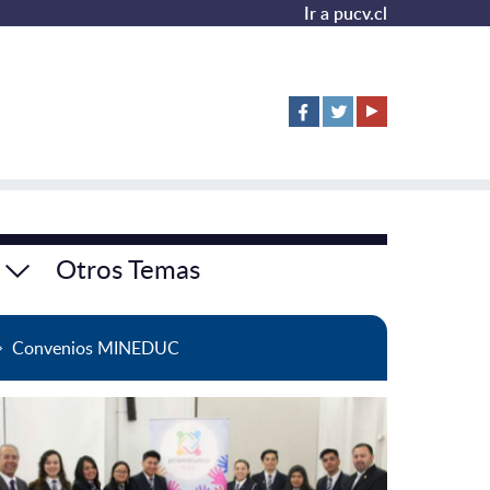
Ir a pucv.cl
Otros Temas
Convenios MINEDUC