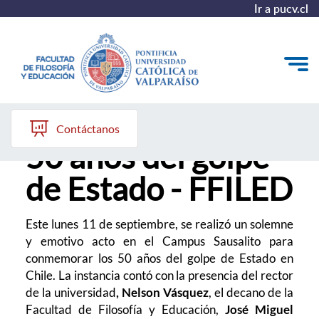
Ir a pucv.cl
Conmemoración
Quiénes somos
Contáctanos
50 años del golpe
Líneas de trabajo 2025-2028
de Estado - FFILED
Historia
Proyecto Conocimientos 2030
Este lunes 11 de septiembre, se realizó un solemne
y emotivo acto en el Campus Sausalito para
Reportes
conmemorar los 50 años del golpe de Estado en
Chile. La instancia contó con la presencia del rector
de la universidad
, Nelson Vásquez
, el decano de la
Facultad de Filosofía y Educación,
José Miguel