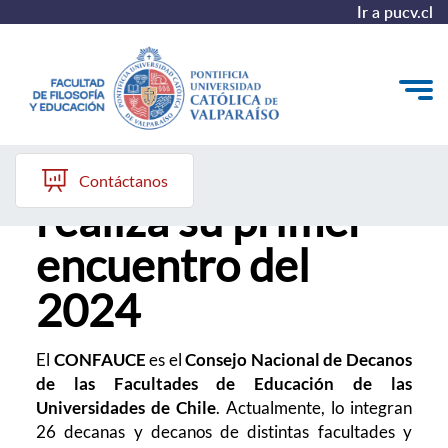
Ir a pucv.cl
CONFAUCE
Quiénes somos
Contáctanos
realiza su primer
Líneas de trabajo 2025-2028
encuentro del
Historia
2024
Proyecto Conocimientos 2030
Reportes
El
CONFAUCE
es el
Consejo Nacional de Decanos
de las Facultades de Educación de las
Universidades de Chile
. Actualmente, lo integran
26 decanas y decanos de distintas facultades y