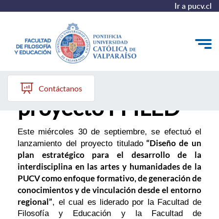
Ir a pucv.cl
Ceremonia del
Quiénes somos
Contáctanos
proyecto FFILED
Líneas de trabajo 2025-2028
Historia
Este miércoles 30 de septiembre, se efectuó el
“Diseño de un
lanzamiento del proyecto titulado
Proyecto Conocimientos 2030
plan estratégico para el desarrollo de la
interdisciplina en las artes y humanidades de la
Reportes
PUCV como enfoque formativo, de generación de
conocimientos y de vinculación desde el entorno
regional”
, el cual es liderado por la Facultad de
Filosofía y Educación y la Facultad de