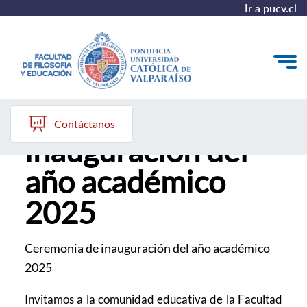
Ir a pucv.cl
Ceremonia de
Quiénes somos
Contáctanos
inauguración del
Líneas de trabajo 2025-2028
año académico
Historia
2025
Proyecto Conocimientos 2030
Reportes
Ceremonia de inauguración del año académico
2025
Invitamos a la comunidad educativa de la Facultad