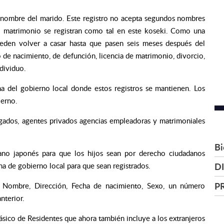
el nombre del marido. Este registro no acepta segundos nombres
el matrimonio se registran como tal en este koseki. Como una
ueden volver a casar hasta que pasen seis meses después del
o de nacimiento, de defunción, licencia de matrimonio, divorcio,
dividuo.
na del gobierno local donde estos registros se mantienen. Los
ierno.
ogados, agentes privados agencias empleadoras y matrimoniales
Bi
ano japonés para que los hijos sean por derecho ciudadanos
DI
na de gobierno local para que sean registrados.
P
: Nombre, Dirección, Fecha de nacimiento, Sexo, un número
nterior.
ásico de Residentes que ahora también incluye a los extranjeros