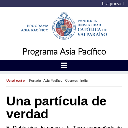
Ir a pucv.cl
Programa Asia Pacífico
Usted está en:
Portada
|
Asia Pacífico
|
Cuentos
|
India
Una partícula de
verdad
El Diablo vino de paseo a la Tierra acompañado de