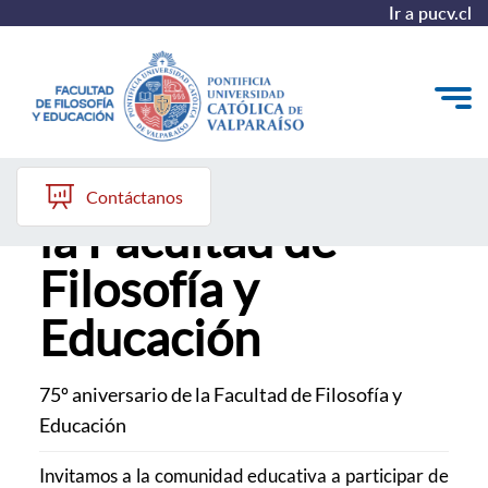
Ir a pucv.cl
75º aniversario de
Quiénes somos
Contáctanos
la Facultad de
Líneas de trabajo 2025-2028
Filosofía y
Historia
Educación
Proyecto Conocimientos 2030
Reportes
75º aniversario de la Facultad de Filosofía y
Educación
Invitamos a la comunidad educativa a participar de