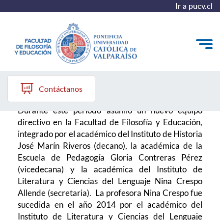
Ir a pucv.cl
2012 – 2022
Quiénes somos
Contáctanos
Líneas de trabajo 2025-2028
Durante este periodo asumió un nuevo equipo
directivo en la Facultad de Filosofía y Educación,
Historia
integrado por el académico del Instituto de Historia
José Marín Riveros (decano), la académica de la
Proyecto Conocimientos 2030
Escuela de Pedagogía Gloria Contreras Pérez
Reportes
(vicedecana) y la académica del Instituto de
Literatura y Ciencias del Lenguaje Nina Crespo
Allende (secretaria). La profesora Nina Crespo fue
sucedida en el año 2014 por el académico del
Instituto de Literatura y Ciencias del Lenguaje