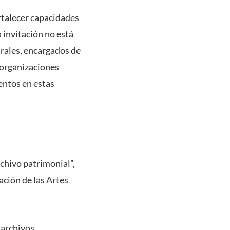
rtalecer capacidades
a invitación no está
urales, encargados de
 organizaciones
entos en estas
rchivo patrimonial”,
ción de las Artes
 archivos