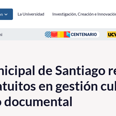
La Universidad
Investigación, Creación e Innovació
ón
ni
icipal de Santiago r
atuitos en gestión cu
o documental