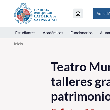
Click acá para ir directamente al contenido
Admisi
Estudiantes
Académicos
Funcionarios
Alum
Inicio
Teatro Mun
talleres gr
patrimoni