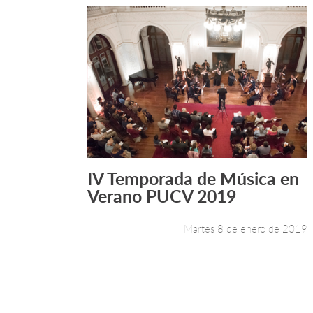
IV Temporada de Música en
Leer más +
Verano PUCV 2019
Martes 8 de enero de 2019