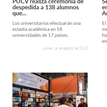
PUCV realiza ceremonia de
S
Leer más +
despedida a 138 alumnos
e
que...
A
Los universitarios efectuarán una
El
estadía académica en 58
me
universidades de 17 países.
fo
en
Jueves 16 de agosto de 2018