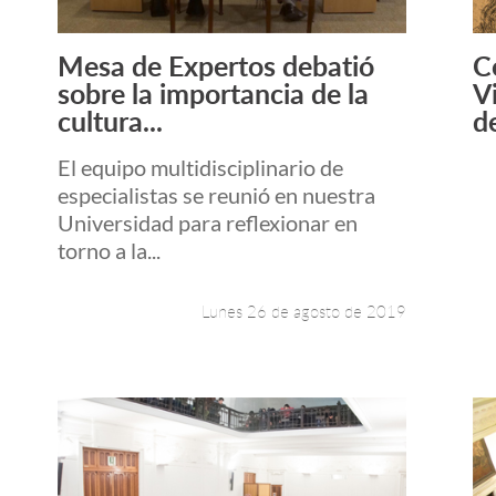
Mesa de Expertos debatió
C
Leer más +
sobre la importancia de la
V
cultura...
de
El equipo multidisciplinario de
especialistas se reunió en nuestra
Universidad para reflexionar en
torno a la...
Lunes 26 de agosto de 2019