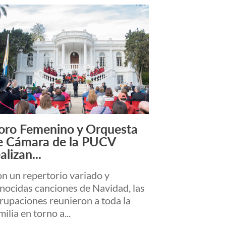
oro Femenino y Orquesta
Leer más +
e Cámara de la PUCV
alizan...
n un repertorio variado y
nocidas canciones de Navidad, las
rupaciones reunieron a toda la
milia en torno a...