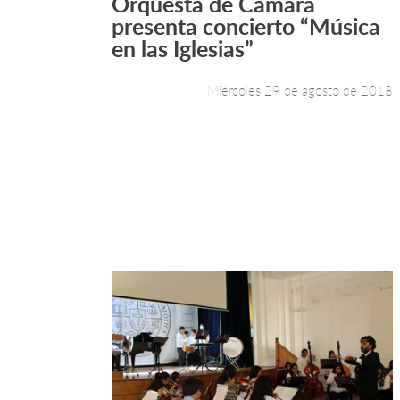
Orquesta de Cámara
Leer más +
presenta concierto “Música
en las Iglesias”
Miércoles 29 de agosto de 2018