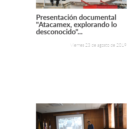
Presentación documental
Leer más +
"Atacamex, explorando lo
desconocido"...
Viernes 23 de agosto de 2019