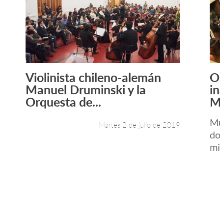
Violinista chileno-alemán
O
Leer más +
Manuel Druminski y la
i
Orquesta de...
M
Mú
Martes 2 de julio de 2019
do
mi