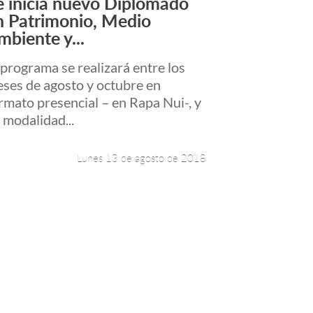
e inicia nuevo Diplomado
Leer más +
n Patrimonio, Medio
mbiente y...
 programa se realizará entre los
ses de agosto y octubre en
rmato presencial – en Rapa Nui-, y
 modalidad...
Lunes 13 de agosto de 2018