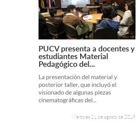
PUCV presenta a docentes y
Leer más +
estudiantes Material
Pedagógico del...
La presentación del material y
posterior taller, que incluyó el
visionado de algunas piezas
cinematográficas del...
Miércoles 21 de agosto de 2019