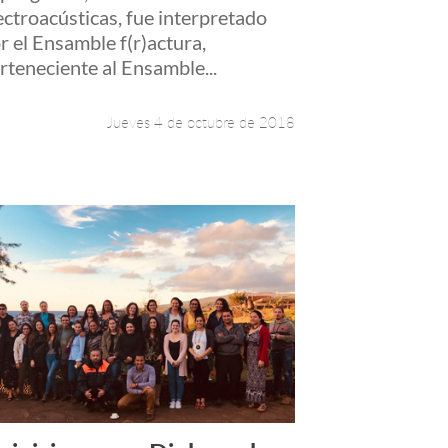
ectroacústicas, fue interpretado
r el Ensamble f(r)actura,
rteneciente al Ensamble...
Jueves 4 de octubre de 2018