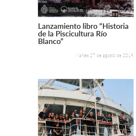
Lanzamiento libro “Historia
Leer más +
de la Piscicultura Río
Blanco”
Martes 27 de agosto de 2019