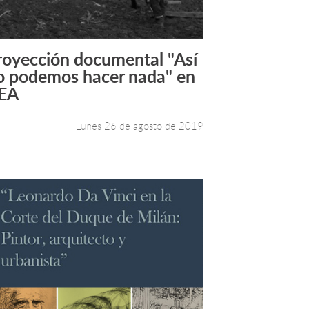
royección documental "Así
Leer más +
o podemos hacer nada" en
EA
Lunes 26 de agosto de 2019