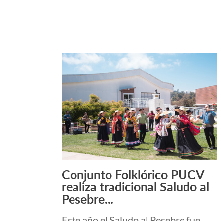
Conjunto Folklórico PUCV
Leer más +
realiza tradicional Saludo al
Pesebre...
Este año el Saludo al Pesebre fue