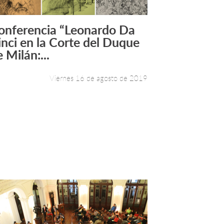
onferencia “Leonardo Da
Leer más +
inci en la Corte del Duque
 Milán:...
Viernes 16 de agosto de 2019