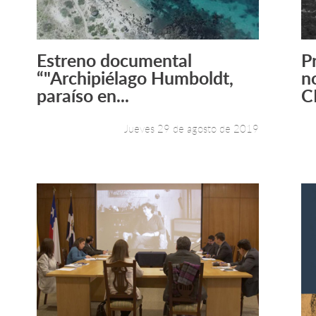
Estreno documental
P
Leer más +
“"Archipiélago Humboldt,
n
paraíso en...
C
Jueves 29 de agosto de 2019