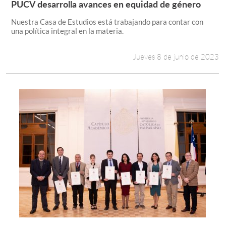
PUCV desarrolla avances en equidad de género
Leer más +
Nuestra Casa de Estudios está trabajando para contar con
Estudiantes
una política integral en la materia.
Académicos
Jueves 8 de junio de 2023
Funcionarios
Alumni
English