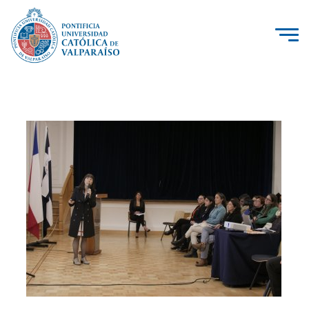
La Universidad
Investigación, Creación e Innovación
PUCV Internacional
Vinculación con el Medio
Admisión
Pregrado
Postgrado
Formación Continua