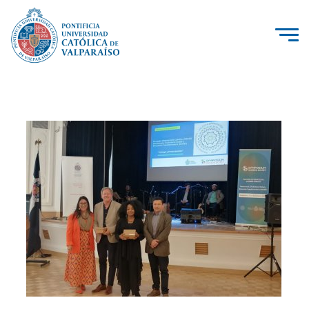
La Universidad
Investigación, Creación e Innovación
PUCV Internacional
Vinculación con el Medio
Admisión
Pregrado
Postgrado
Formación Continua