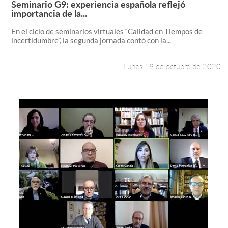
Seminario G9: experiencia española reflejó
Leer más +
importancia de la...
Estudiantes
En el ciclo de seminarios virtuales “Calidad en Tiempos de
incertidumbre”, la segunda jornada contó con la...
Académicos
Funcionarios
Lunes 19 de octubre de 2020
Alumni
English