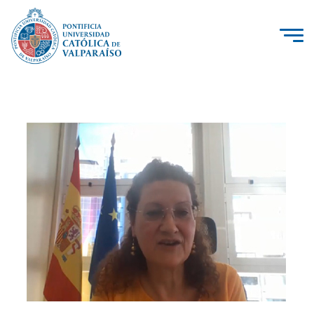
La Universidad
Investigación, Creación e Innovación
PUCV Internacional
Vinculación con el Medio
Admisión
Pregrado
Postgrado
Formación Continua