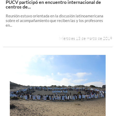
PUCV participó en encuentro internacional de
Leer más +
centros de...
Estudiantes
Reunión estuvo orientada en la discusión latinoamericana
sobre el acompañamiento que reciben las y los profesores
Académicos
en...
Funcionarios
Miércoles 13 de marzo de 2019
Alumni
English