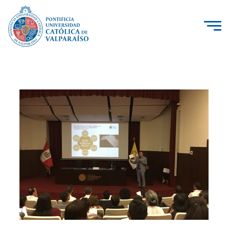
La Universidad
Investigación, Creación e Innovación
PUCV Internacional
Vinculación con el Medio
Admisión
Pregrado
Postgrado
Formación Continua