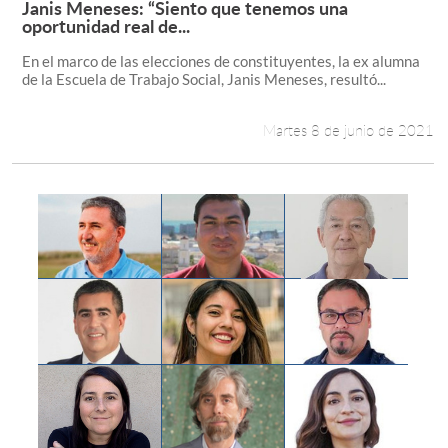
Janis Meneses: “Siento que tenemos una
Leer más +
oportunidad real de...
Estudiantes
En el marco de las elecciones de constituyentes, la ex alumna
de la Escuela de Trabajo Social, Janis Meneses, resultó...
Académicos
Funcionarios
Martes 8 de junio de 2021
Alumni
English