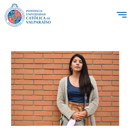
La Universidad
Investigación, Creación e Innovación
PUCV Internacional
Vinculación con el Medio
Admisión
Pregrado
Postgrado
Formación Continua