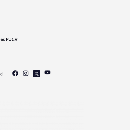
nes PUCV
cl