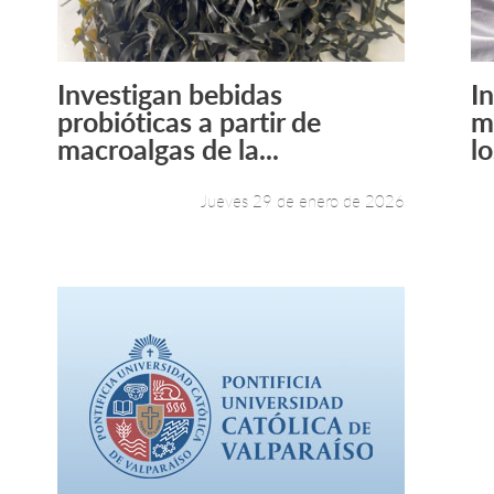
Investigan bebidas
I
Leer más +
probióticas a partir de
m
macroalgas de la...
lo
Jueves 29 de enero de 2026