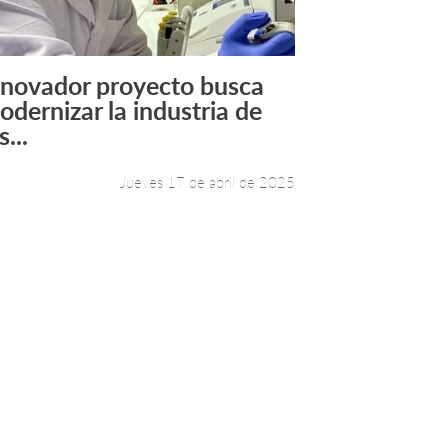
nnovador proyecto busca
Leer más +
odernizar la industria de
s...
Jueves 17 de abril de 2025