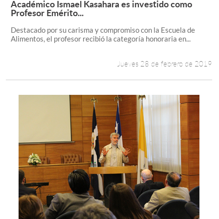
Académico Ismael Kasahara es investido como
Leer más +
Profesor Emérito...
Estudiantes
Destacado por su carisma y compromiso con la Escuela de
Alimentos, el profesor recibió la categoría honoraria en...
Académicos
Funcionarios
Jueves 28 de febrero de 2019
Alumni
English