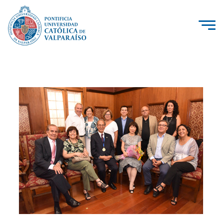
La Universidad
Investigación, Creación e Innovación
PUCV Internacional
Vinculación con el Medio
Admisión
Pregrado
Postgrado
Formación Continua