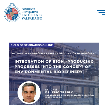
La Universidad
Investigación, Creación e Innovación
PUCV Internacional
Vinculación con el Medio
Admisión
Pregrado
Postgrado
Formación Continua