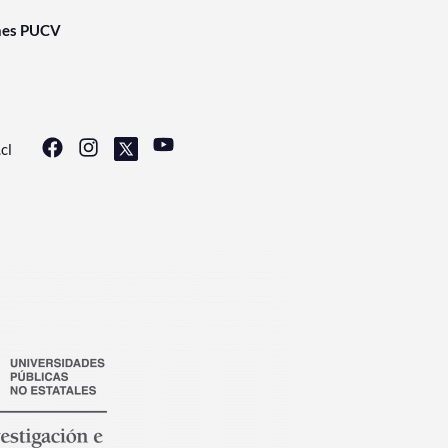
nes PUCV
cl