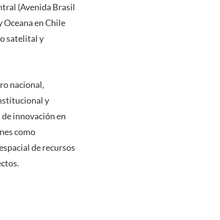
ntral (Avenida Brasil
 y Oceana en Chile
 satelital y
ro nacional,
nstitucional y
s de innovación en
iones como
espacial de recursos
ectos.