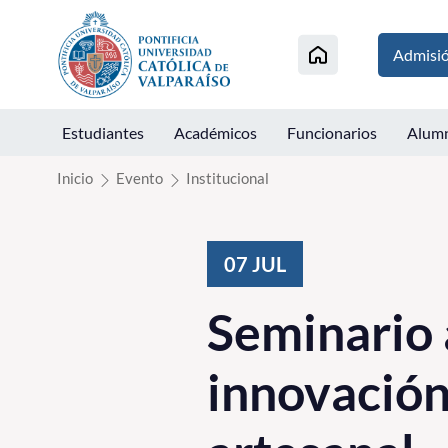
Click acá para ir directamente al contenido
Admisi
Estudiantes
Académicos
Funcionarios
Alum
Inicio
Evento
Institucional
07
JUL
Seminario 
innovación