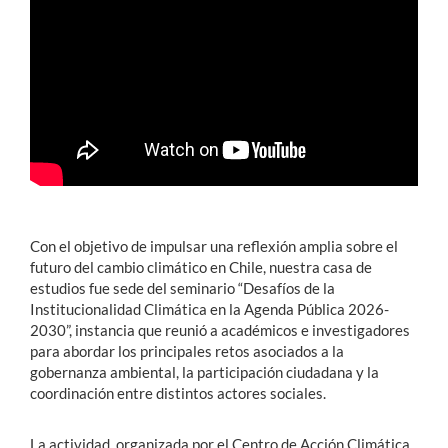
Estudiantes
Académicos
Funcionarios
Alumni
Con el objetivo de impulsar una reflexión amplia sobre el
English
futuro del cambio climático en Chile, nuestra casa de
estudios fue sede del seminario “Desafíos de la
Institucionalidad Climática en la Agenda Pública 2026-
2030”, instancia que reunió a académicos e investigadores
para abordar los principales retos asociados a la
gobernanza ambiental, la participación ciudadana y la
coordinación entre distintos actores sociales.
La actividad, organizada por el Centro de Acción Climática