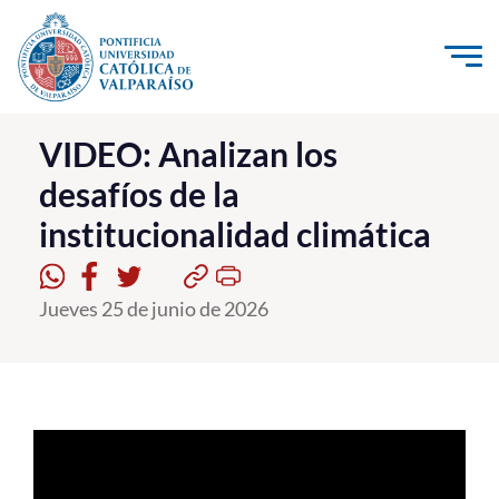
Click acá para ir directamente al contenido
La Universidad
VIDEO: Analizan los
desafíos de la
Investigación, Creación e Innovación
institucionalidad climática
PUCV Internacional
Vinculación con el Medio
Jueves 25 de junio de 2026
Admisión
Pregrado
Postgrado
Formación Continua