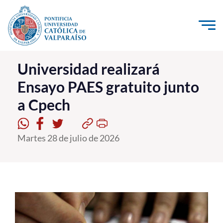
Click acá para ir directamente al contenido
La Universidad
Universidad realizará
Ensayo PAES gratuito junto
Investigación, Creación e Innovación
a Cpech
PUCV Internacional
Vinculación con el Medio
Martes 28 de julio de 2026
Admisión
Pregrado
Postgrado
Formación Continua