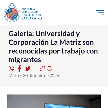
Click acá para ir directamente al contenido
La Universidad
Galería: Universidad y
Corporación La Matriz son
Investigación, Creación e Innovación
reconocidas por trabajo con
PUCV Internacional
migrantes
Vinculación con el Medio
Admisión
Martes 30 de junio de 2026
Pregrado
Postgrado
Formación Continua