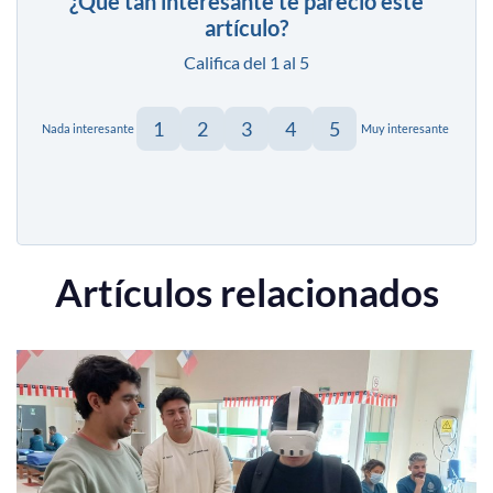
¿Qué tan interesante te pareció este
artículo?
Califica del 1 al 5
1
2
3
4
5
Nada interesante
Muy interesante
Artículos relacionados