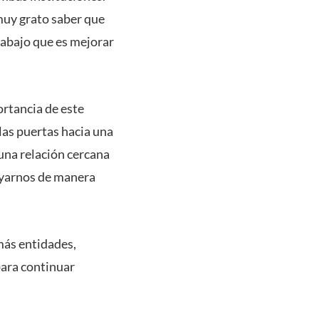
muy grato saber que
rabajo que es mejorar
ortancia de este
las puertas hacia una
una relación cercana
poyarnos de manera
más entidades,
para continuar