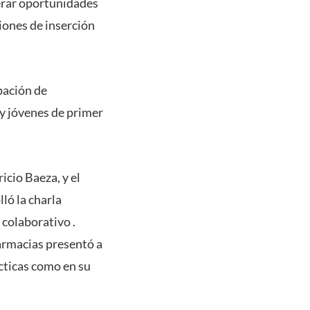
erar oportunidades
iones de inserción
pación de
y jóvenes de primer
icio Baeza, y el
ló la charla
 colaborativo .
armacias presentó a
cticas como en su