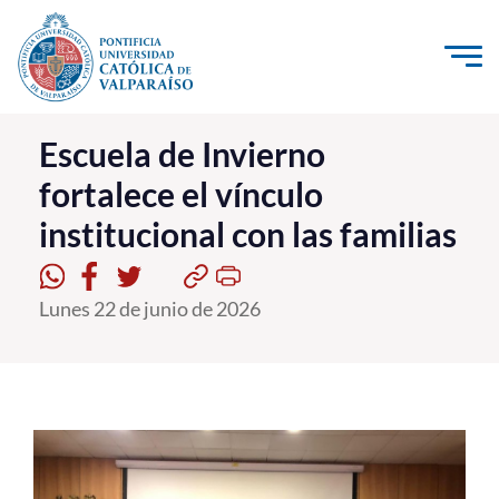
Click acá para ir directamente al contenido
La Universidad
Escuela de Invierno
fortalece el vínculo
Investigación, Creación e Innovación
institucional con las familias
PUCV Internacional
Vinculación con el Medio
Lunes 22 de junio de 2026
Admisión
Pregrado
Postgrado
Formación Continua