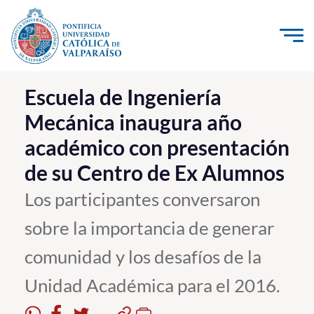
Click acá para ir directamente al contenido
La Universidad
Escuela de Ingeniería
Mecánica inaugura año
Investigación, Creación e Innovación
académico con presentación
PUCV Internacional
de su Centro de Ex Alumnos
Vinculación con el Medio
Los participantes conversaron
Admisión
sobre la importancia de generar
Pregrado
comunidad y los desafíos de la
Postgrado
Unidad Académica para el 2016.
Formación Continua