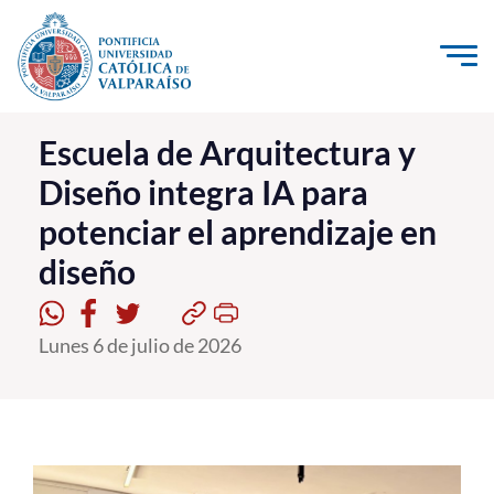
Click acá para ir directamente al contenido
La Universidad
Escuela de Arquitectura y
Diseño integra IA para
Investigación, Creación e Innovación
potenciar el aprendizaje en
PUCV Internacional
diseño
Vinculación con el Medio
Admisión
Lunes 6 de julio de 2026
Pregrado
Postgrado
Formación Continua