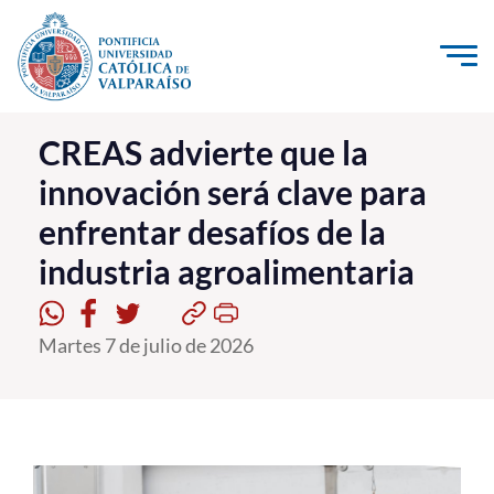
Click acá para ir directamente al contenido
La Universidad
CREAS advierte que la
innovación será clave para
Investigación, Creación e Innovación
enfrentar desafíos de la
PUCV Internacional
industria agroalimentaria
Vinculación con el Medio
Admisión
Martes 7 de julio de 2026
Pregrado
Postgrado
Formación Continua