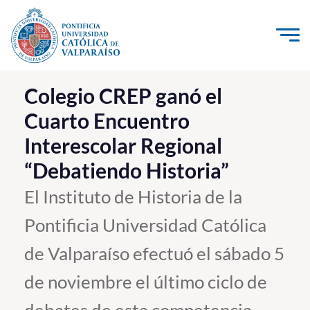
Click acá para ir directamente al contenido
La Universidad
Colegio CREP ganó el
Cuarto Encuentro
Investigación, Creación e Innovación
Interescolar Regional
PUCV Internacional
“Debatiendo Historia”
Vinculación con el Medio
El Instituto de Historia de la
Admisión
Pontificia Universidad Católica
Pregrado
de Valparaíso efectuó el sábado 5
Postgrado
de noviembre el último ciclo de
Formación Continua