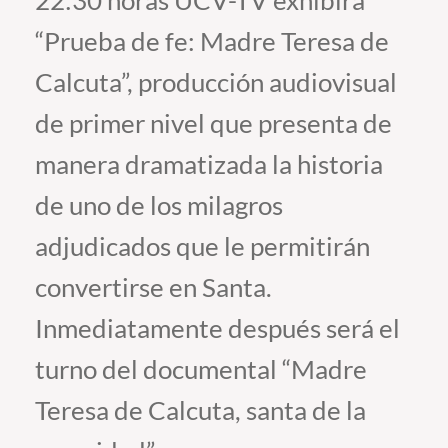
22:30 horas UCV-TV exhibirá
“Prueba de fe: Madre Teresa de
Estudiantes
Calcuta”, producción audiovisual
Académicos
de primer nivel que presenta de
Funcionarios
manera dramatizada la historia
Alumni
de uno de los milagros
adjudicados que le permitirán
English
convertirse en Santa.
Inmediatamente después será el
turno del documental “Madre
Teresa de Calcuta, santa de la