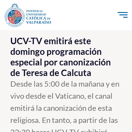
Click acá para ir directamente al contenido
La Universidad
UCV-TV emitirá este
domingo programación
Investigación, Creación e Innovación
especial por canonización
PUCV Internacional
de Teresa de Calcuta
Vinculación con el Medio
Desde las 5:00 de la mañana y en
Admisión
vivo desde el Vaticano, el canal
Pregrado
emitirá la canonización de esta
Postgrado
religiosa. En tanto, a partir de las
Formación Continua