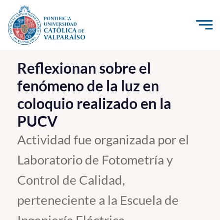
Click acá para ir directamente al contenido
La Universidad
Reflexionan sobre el
fenómeno de la luz en
Investigación, Creación e Innovación
coloquio realizado en la
PUCV Internacional
PUCV
Vinculación con el Medio
Actividad fue organizada por el
Admisión
Laboratorio de Fotometría y
Pregrado
Control de Calidad,
Postgrado
perteneciente a la Escuela de
Formación Continua