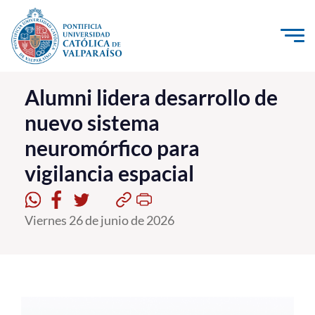
Click acá para ir directamente al contenido
La Universidad
Alumni lidera desarrollo de
nuevo sistema
Investigación, Creación e Innovación
neuromórfico para
PUCV Internacional
vigilancia espacial
Vinculación con el Medio
Admisión
Viernes 26 de junio de 2026
Pregrado
Postgrado
Formación Continua