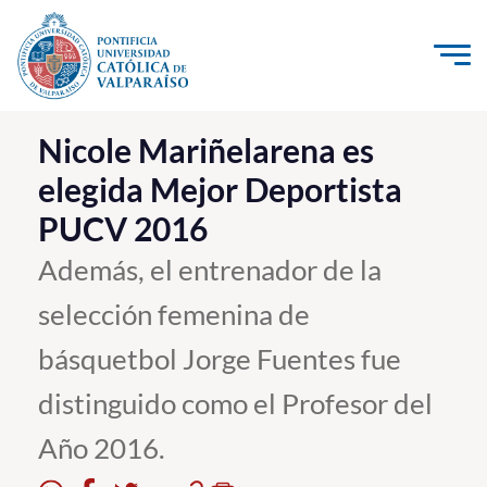
Click acá para ir directamente al contenido
La Universidad
Nicole Mariñelarena es
elegida Mejor Deportista
Investigación, Creación e Innovación
PUCV 2016
PUCV Internacional
Vinculación con el Medio
Además, el entrenador de la
selección femenina de
Admisión
básquetbol Jorge Fuentes fue
Pregrado
distinguido como el Profesor del
Postgrado
Año 2016.
Formación Continua