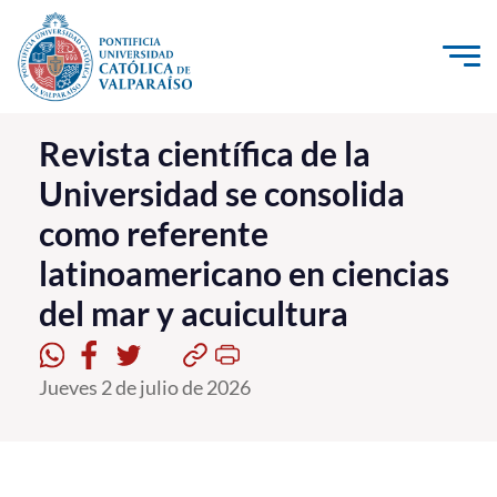
Click acá para ir directamente al contenido
La Universidad
Revista científica de la
Universidad se consolida
Investigación, Creación e Innovación
como referente
PUCV Internacional
latinoamericano en ciencias
Vinculación con el Medio
del mar y acuicultura
Admisión
Jueves 2 de julio de 2026
Pregrado
Postgrado
Formación Continua