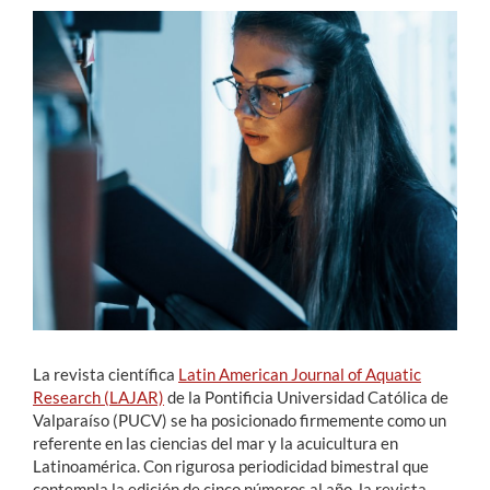
Estudiantes
Académicos
Funcionarios
Alumni
English
La revista científica
Latin American Journal of Aquatic
Research (LAJAR)
de la Pontificia Universidad Católica de
Valparaíso (PUCV) se ha posicionado firmemente como un
referente en las ciencias del mar y la acuicultura en
Latinoamérica. Con rigurosa periodicidad bimestral que
contempla la edición de cinco números al año, la revista