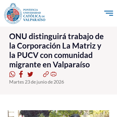
Click acá para ir directamente al contenido
La Universidad
ONU distinguirá trabajo de
la Corporación La Matriz y
Investigación, Creación e Innovación
la PUCV con comunidad
PUCV Internacional
migrante en Valparaíso
Vinculación con el Medio
Admisión
Martes 23 de junio de 2026
Pregrado
Postgrado
Formación Continua