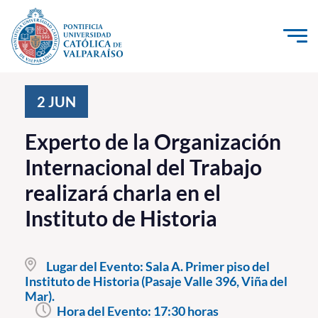
Click acá para ir directamente al contenido
La Universidad
2
JUN
Investigación, Creación e Innovación
Experto de la Organización
PUCV Internacional
Internacional del Trabajo
Vinculación con el Medio
realizará charla en el
Instituto de Historia
Admisión
Pregrado
Lugar del Evento:
Sala A. Primer piso del
Instituto de Historia (Pasaje Valle 396, Viña del
Postgrado
Mar).
Formación Continua
Hora del Evento:
17:30 horas