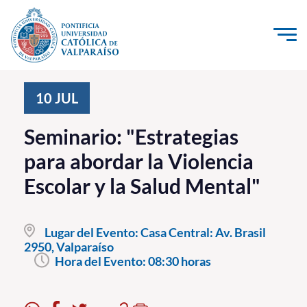
Click acá para ir directamente al contenido
La Universidad
10
JUL
Investigación, Creación e Innovación
Seminario: "Estrategias
PUCV Internacional
para abordar la Violencia
Vinculación con el Medio
Escolar y la Salud Mental"
Admisión
Lugar del Evento:
Casa Central: Av. Brasil
Pregrado
2950, Valparaíso
Hora del Evento:
08:30 horas
Postgrado
Formación Continua