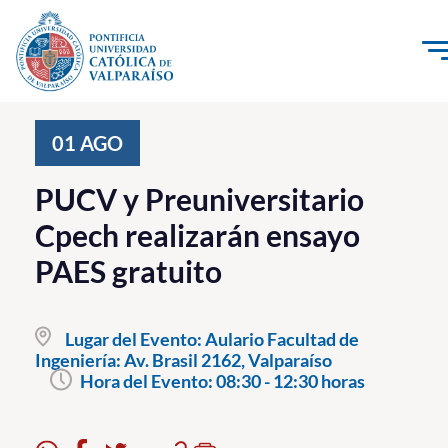
Click acá para ir directamente al contenido
La Universidad
01
AGO
Investigación, Creación e Innovación
PUCV y Preuniversitario
PUCV Internacional
Cpech realizarán ensayo
Vinculación con el Medio
PAES gratuito
Admisión
Lugar del Evento:
Aulario Facultad de
Pregrado
Ingeniería: Av. Brasil 2162, Valparaíso
Hora del Evento:
08:30 - 12:30 horas
Postgrado
Formación Continua