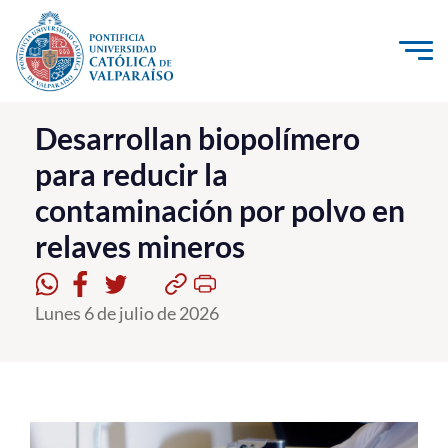
Click acá para ir directamente al contenido
La Universidad
Desarrollan biopolímero
para reducir la
Investigación, Creación e Innovación
contaminación por polvo en
PUCV Internacional
relaves mineros
Vinculación con el Medio
Admisión
Lunes 6 de julio de 2026
Pregrado
Postgrado
Formación Continua