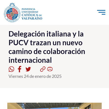
Click acá para ir directamente al contenido
La Universidad
Delegación italiana y la
PUCV trazan un nuevo
Investigación, Creación e Innovación
camino de colaboración
PUCV Internacional
internacional
Vinculación con el Medio
Admisión
Viernes 24 de enero de 2025
Pregrado
Postgrado
Formación Continua