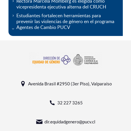
Rectora Marcela Momberg es elegida como
vicepresidenta ejecutiva alterna del CRUCH
Estudiantes fortalecen herramientas para
prevenir las violencias de género en el programa
Agentes de Cambio PUCV
Avenida Brasil #2950 (3er Piso), Valparaíso
32 227 3265
dir.equidadgenero@pucv.cl