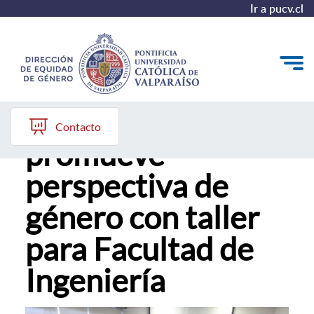
Ir a pucv.cl
Universidad
Quiénes somos
Contacto
promueve
Diagnóstico y Política
perspectiva de
Plan de Acción
género con taller
Modelo de Prevención
para Facultad de
Repositorio
Ingeniería
Redes de Trabajo