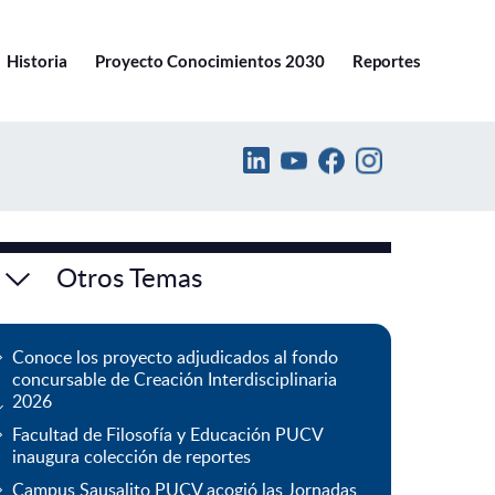
Ir a pucv.cl
Historia
Proyecto Conocimientos 2030
Reportes
Otros Temas
Conoce los proyecto adjudicados al fondo
concursable de Creación Interdisciplinaria
2026
Facultad de Filosofía y Educación PUCV
inaugura colección de reportes
Campus Sausalito PUCV acogió las Jornadas