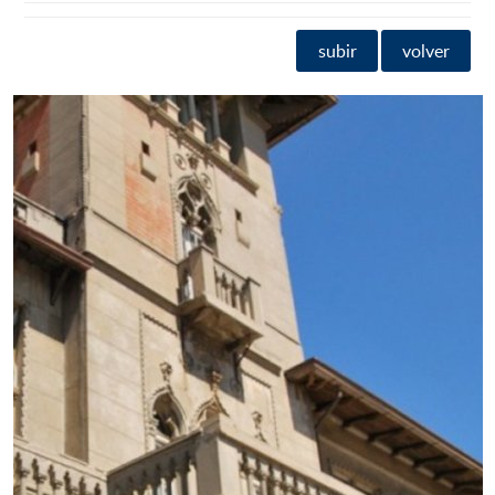
subir
volver