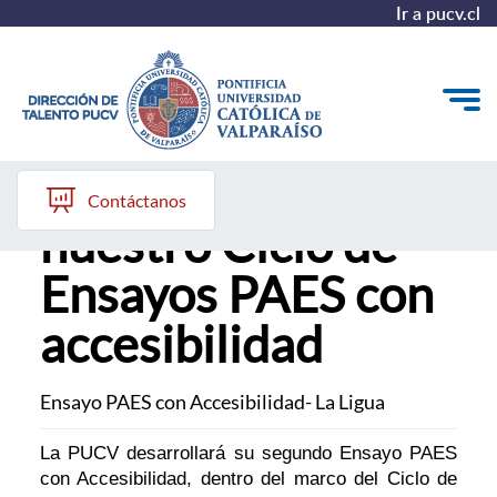
Ir a pucv.cl
Seguimos con
Quiénes somos
Contáctanos
nuestro Ciclo de
Nuestros Programas
Ensayos PAES con
Investigación
accesibilidad
Recursos
Ensayo PAES con Accesibilidad- La Ligua
La PUCV desarrollará su segundo Ensayo PAES
con Accesibilidad, dentro del marco del Ciclo de