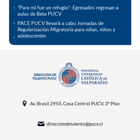
“Para mí fue un refugio”: Egresados regresan a
aulas de Beta PUCV
PACE PUCV llevarà a cabo Jornadas de
Regularizaciòn Migratoria para niñas, niños y
adolescentes
Av. Brasil 2950, Casa Central PUCV, 3° Piso
direcciondetalento@pucv.cl