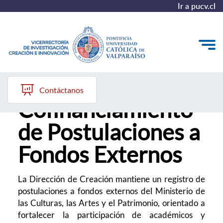
Ir a pucv.cl
Registro y
VINCI
Contáctanos
Cofinanciamiento
Investigación
de Postulaciones a
Creación
Fondos Externos
Innovación
Convocatorias
La Dirección de Creación mantiene un registro de
postulaciones a fondos externos del Ministerio de
las Culturas, las Artes y el Patrimonio, orientado a
fortalecer la participación de académicos y