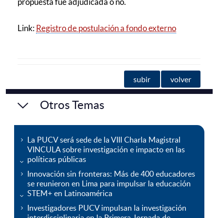
propuesta fue adjudicada o no.
Link:
Registro de postulación a fondo externo
subir
volver
Otros Temas
La PUCV será sede de la VIII Charla Magistral
VINCULA sobre investigación e impacto en las
políticas públicas
Innovación sin fronteras: Más de 400 educadores
se reunieron en Lima para impulsar la educación
STEM+ en Latinoamérica
Investigadores PUCV impulsan la investigación
interdisciplinaria en la Primera Jornada de