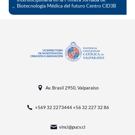
Biotecnología Médica del futuro Centro CID3B
Av. Brasil 2950, Valparaíso
+569 32 2273444 +56 32 227 32 86
vinci@pucv.cl