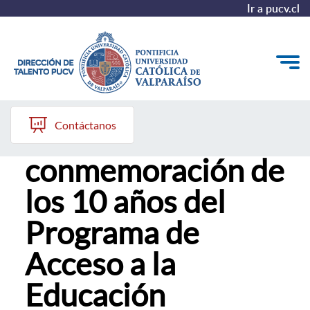
Ir a pucv.cl
12 de julio, 2024
Quiénes somos
Contáctanos
PUCV presente en
Nuestros Programas
conmemoración de
Investigación
los 10 años del
Recursos
Programa de
Acceso a la
Educación